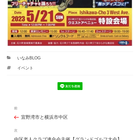
カ
いなみBLOG
テ
タ
イベント
ゴ
グ
リ
ー
投
前
過
稿
宜野湾市と横浜市中区
去
ナ
の
ビ
次
次
投
ゲ
中区老人クラブ連合会主催【グランドゴルフ大会】