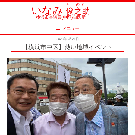
コ
としのすけ
いなみ
俊之助
ン
横浜市会議員(中区)自民党
テ
メニュー
ン
ツ
2023年5月21日
へ
【横浜市中区】熱い地域イベント
ス
キ
ッ
プ