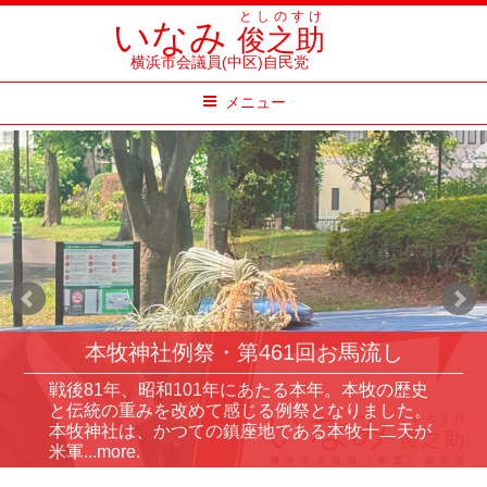
コ
としのすけ
いなみ
俊之助
ン
横浜市会議員(中区)自民党
テ
メニュー
ン
ツ
へ
ス
キ
ッ
プ
本牧神社例祭・第461回お馬流し
戦後81年、昭和101年にあたる本年。本牧の歴史
と伝統の重みを改めて感じる例祭となりました。
本牧神社は、かつての鎮座地である本牧十二天が
米軍...more.