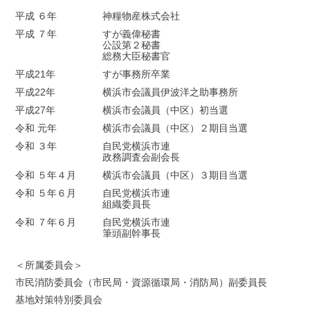
平成 ６年
神糧物産株式会社
平成 ７年
すが義偉秘書
公設第２秘書
総務大臣秘書官
平成21年
すが事務所卒業
平成22年
横浜市会議員伊波洋之助事務所
平成27年
横浜市会議員（中区）初当選
令和 元年
横浜市会議員（中区）２期目当選
令和 ３年
自民党横浜市連
政務調査会副会長
令和 ５年４月
横浜市会議員（中区）３期目当選
令和 ５年６月
自民党横浜市連
組織委員長
令和 ７年６月
自民党横浜市連
筆頭副幹事長
＜所属委員会＞
市民消防委員会（市民局・資源循環局・消防局）副委員長
基地対策特別委員会