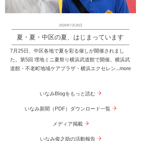
投
2026年7月26日
稿
夏・夏・中区の夏、はじまっています
日:
7月25日、中区各地で夏を彩る催しが開催されまし
た。第5回 埋地ミニ夏祭り横浜武道館で開催。横浜武
道館・不老町地域ケアプラザ・横浜エクセレン...more
いなみBlogをもっと読む
いなみ新聞（PDF）ダウンロード一覧
メディア掲載
いなみ俊之助の活動報告