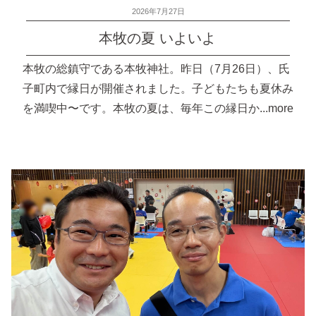
投
2026年7月27日
稿
本牧の夏 いよいよ
日:
本牧の総鎮守である本牧神社。昨日（7月26日）、氏
子町内で縁日が開催されました。子どもたちも夏休み
を満喫中〜です。本牧の夏は、毎年この縁日か...more