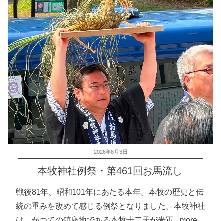
投
2026年8月3日
稿
本牧神社例祭・第461回お馬流し
日:
戦後81年、昭和101年にあたる本年。本牧の歴史と伝
統の重みを改めて感じる例祭となりました。本牧神社
は、かつての鎮座地である本牧十二天が米軍...more