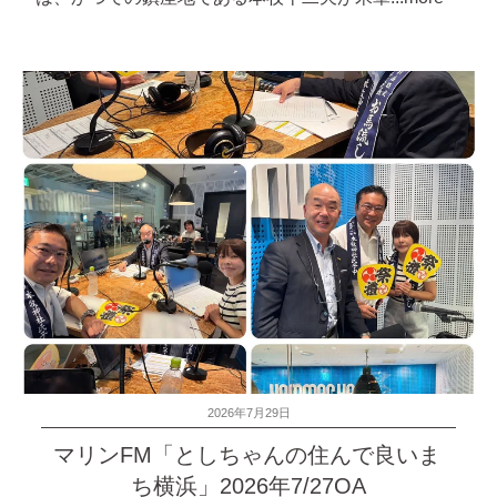
投
2026年7月29日
稿
マリンFM「としちゃんの住んで良いま
日:
ち横浜」2026年7/27OA