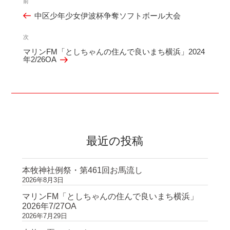
前
過
稿
中区少年少女伊波杯争奪ソフトボール大会
去
ナ
の
ビ
次
次
投
ゲ
マリンFM「としちゃんの住んで良いまち横浜」2024
の
年2/26OA
稿
ー
投
シ
稿
ョ
ン
最近の投稿
本牧神社例祭・第461回お馬流し
2026年8月3日
マリンFM「としちゃんの住んで良いまち横浜」
2026年7/27OA
2026年7月29日