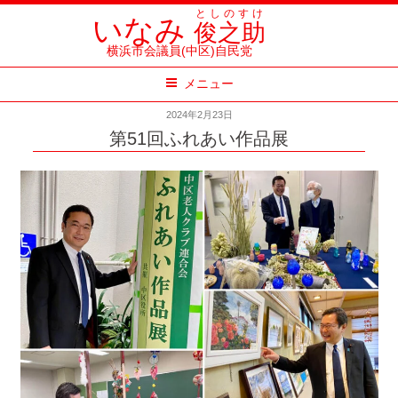
コ
としのすけ
いなみ
俊之助
ン
横浜市会議員(中区)自民党
テ
メニュー
ン
ツ
2024年2月23日
へ
第51回ふれあい作品展
ス
キ
ッ
プ