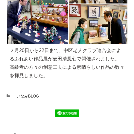
２月20日から22日まで、中区老人クラブ連合会によ
るふれあい作品展が麦田清風荘で開催されました。
高齢者の方々の創意工夫による素晴らしい作品の数々
を拝見しました。
カ
いなみBLOG
テ
ゴ
リ
ー
投