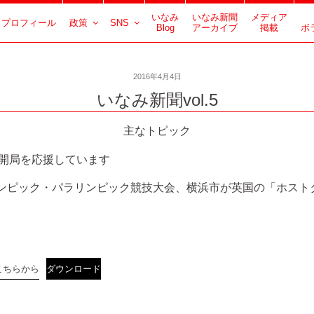
いなみ
いなみ新聞
メディア
プロフィール
政策
SNS
Blog
アーカイブ
掲載
ボ
2016年4月4日
いなみ新聞vol.5
主なトピック
 開局を応援しています
オリンピック・パラリンピック競技大会、横浜市が英国の「ホス
こちらから
ダウンロード