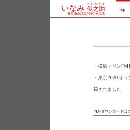
としのすけ
コ
いなみ
俊之助
Top
横浜市会議員(中区)自民党
ン
テ
ン
ツ
へ
・横浜マリンFM
ス
・東京2020 
キ
録されました
ッ
プ
PDFダウンロードは