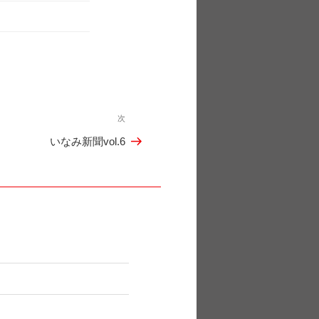
次
次
いなみ新聞vol.6
の
投
稿