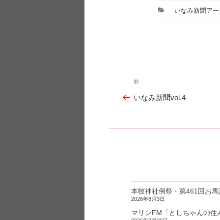
カ
いなみ新聞アー
テ
ゴ
リ
ー
投
前
過
稿
いなみ新聞vol.4
ナ
去
ビ
の
ゲ
投
ー
シ
稿
ョ
ン
本牧神社例祭・第461回お馬
2026年8月3日
マリンFM「としちゃんの住んで