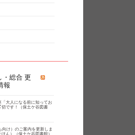
し・総合 更
情報
座「大人になる前に知ってお
〆切です！（保土ケ谷図書
も向け）のご案内を更新しま
なほん）（保土ケ谷図書館）