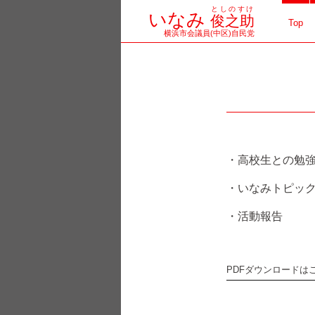
としのすけ
コ
いなみ
俊之助
Top
横浜市会議員(中区)自民党
ン
テ
ン
ツ
へ
・高校生との勉
ス
・いなみトピッ
キ
・活動報告
ッ
プ
PDFダウンロードは