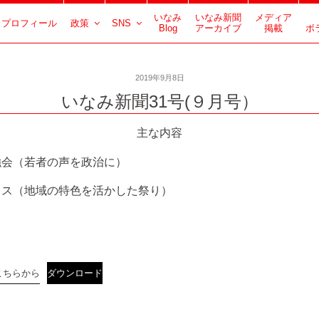
いなみ
いなみ新聞
メディア
プロフィール
政策
SNS
Blog
アーカイブ
掲載
ボ
2019年9月8日
いなみ新聞31号(９月号）
主な内容
強会（若者の声を政治に）
クス（地域の特色を活かした祭り）
こちらから
ダウンロード