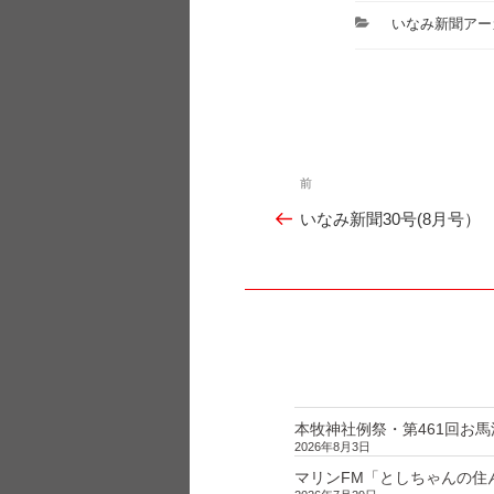
カ
いなみ新聞アー
テ
ゴ
リ
ー
投
前
過
稿
いなみ新聞30号(8月号）
ナ
去
ビ
の
ゲ
投
ー
シ
稿
ョ
ン
本牧神社例祭・第461回お馬
2026年8月3日
マリンFM「としちゃんの住んで