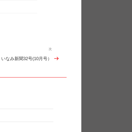
次
次
いなみ新聞32号(10月号）
の
投
稿