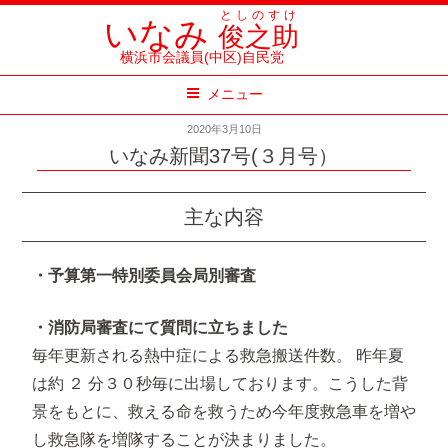
コ
としのすけ
いなみ
俊之助
ン
横浜市会議員(中区)自民党
テ
メニュー
ン
ツ
2020年3月10日
へ
いなみ新聞37号(３月号）
ス
キ
主な内容
ッ
プ
・予算第一特別委員会局別審査
・消防局審査にて質問に立ちました
毎年更新される熱中症による救急搬送件数。 昨年夏
は約 ２ 分３０秒毎に出場しております。こうした背
景をもとに、救える命を救うため今年度救急車を増や
し救急隊を増隊することが決まりました。