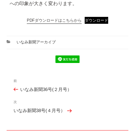
への印象が大きく変わります。
PDFダウンロードはこちらから
ダウンロード
カ
いなみ新聞アーカイブ
テ
ゴ
リ
ー
投
前
過
稿
いなみ新聞36号(２月号）
去
ナ
の
ビ
次
次
投
ゲ
いなみ新聞38号(４月号）
の
稿
ー
投
シ
稿