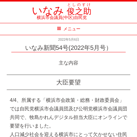
コ
としのすけ
いなみ
俊之助
ン
横浜市会議員(中区)自民党
テ
メニュー
ン
ツ
2022年5月6日
へ
いなみ新聞54号(2022年5月号）
ス
主な内容
キ
ッ
プ
大臣要望
4/4、所属する「横浜市会政策・総務・財政委員会」
では自民党横浜市会議員団及び公明党横浜市会議員団
共同で、牧島かれんデジタル担当大臣にオンラインで
要望を行いました。
人口減少社会を迎える横浜市にとって欠かせない住民