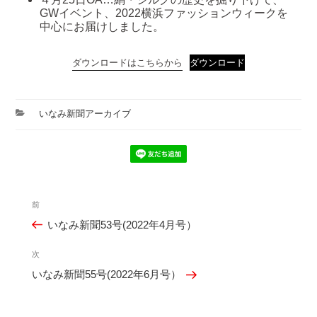
GWイベント、2022横浜ファッションウィークを
中心にお届けしました。
ダウンロードはこちらから
ダウンロード
カ
いなみ新聞アーカイブ
テ
ゴ
リ
ー
投
前
過
稿
いなみ新聞53号(2022年4月号）
去
ナ
の
ビ
次
次
投
ゲ
いなみ新聞55号(2022年6月号）
の
稿
ー
投
シ
稿