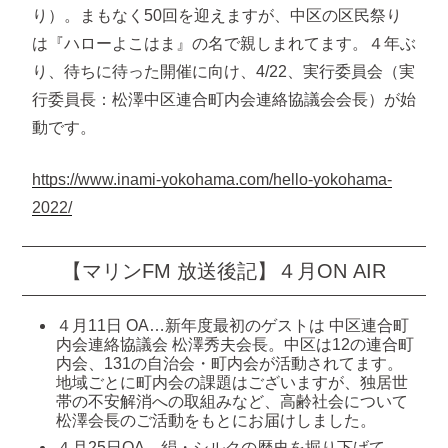
り）。まもなく50回を迎えますが、中区の区民祭り
は『ハローよこはま』の名で親しまれてます。４年ぶ
り、待ちに待った開催に向け、4/22、実行委員会（実
行委員長：松澤中区連合町内会連絡協議会会長）が始
動です。
https://www.inami-yokohama.com/hello-yokohama-
2022/
【マリンFM 放送後記】４月ON AIR
４月11日 OA…新年度最初のゲストは 中区連合町
内会連絡協議会 松澤秀夫会長。中区は12の連合町
内会、131の自治会・町内会が活動されてます。
地域ごとに町内会の課題はございますが、独居世
帯の不安解消への取組みなど、高齢社会について
松澤会長のご活動をもとにお届けしました。
４月25日OA…絹・シルクの歴史を掘り下げて、