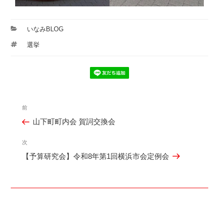
カ
いなみBLOG
テ
タ
選挙
ゴ
グ
リ
ー
投
前
過
稿
山下町町内会 賀詞交換会
去
ナ
の
ビ
次
次
投
ゲ
【予算研究会】令和8年第1回横浜市会定例会
の
稿
ー
投
シ
稿
ョ
ン