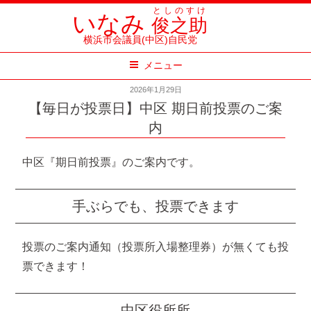
コ
としのすけ
いなみ
俊之助
ン
横浜市会議員(中区)自民党
テ
メニュー
ン
ツ
2026年1月29日
へ
【毎日が投票日】中区 期日前投票のご案
ス
内
キ
中区『期日前投票』のご案内です。
ッ
プ
手ぶらでも、投票できます
投票のご案内通知（投票所入場整理券）が無くても投
票できます！
中区役所所