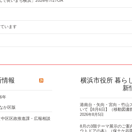
良いまち横浜」2026年7/27OA
っています
新情報
横浜市役所 暮ら
新
6年
港南台・矢向・宮向・竹山
なか区版
いて【8月6日】（移動図書
2026年8月5日
（中区区政推進課・広報相談
8月の3階テーマ展示のご案
ウトドアの本）（保土ケ谷