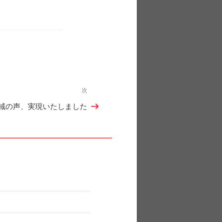
次
次
域の声、実現いたしました
の
投
稿