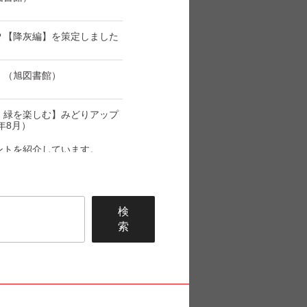
Ｐ【降灰編】を策定しました
！（旭図書館）
・緑を楽しむ】みどりアップ
6年8月）
ントを紹介しています。
検
索