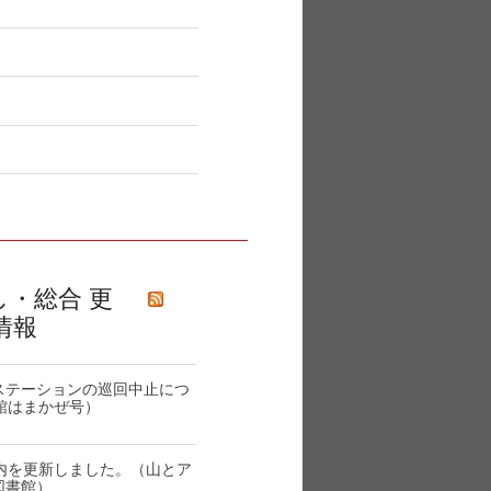
し・総合 更
情報
ステーションの巡回中止につ
館はまかぜ号）
内を更新しました。（山とア
図書館）