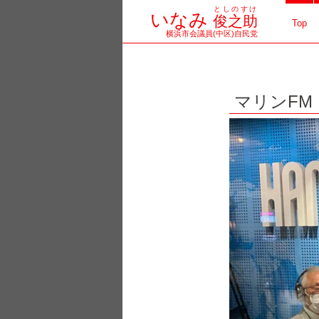
としのすけ
コ
いなみ
俊之助
Top
横浜市会議員(中区)自民党
ン
テ
マリンFM
ン
ツ
へ
ス
キ
ッ
プ