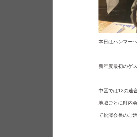
本日はハンマー
新年度最初のゲス
中区では12の連
地域ごとに町内
て松澤会長のご