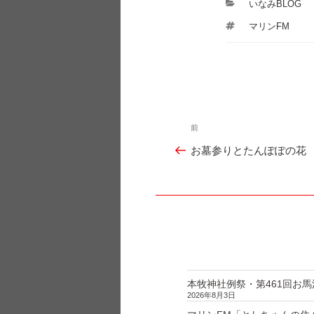
カ
いなみBLOG
テ
タ
マリンFM
ゴ
グ
リ
ー
投
前
過
稿
お墓参りとたんぽぽの花
ナ
去
ビ
の
ゲ
投
ー
シ
稿
ョ
ン
本牧神社例祭・第461回お馬
2026年8月3日