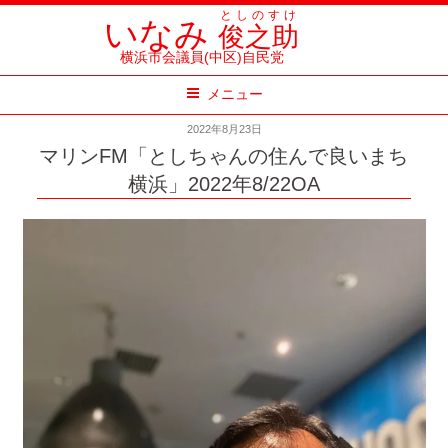
コ
としのすけ
いなみ
俊之助
ン
横浜市会議員(中区)自民党
テ
メニュー
ン
ツ
2022年8月23日
へ
マリンFM「としちゃんの住んで良いまち
ス
横浜」2022年8/22OA
キ
ッ
プ