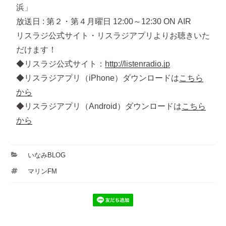
浜」
放送日 : 第２・第４月曜日 12:00～12:30 ON AIR
リスラジ公式サイト・リスラジアプリよりお聴きいた
だけます！
◆リスラジ公式サイト：
http://listenradio.jp
◆リスラジアプリ（iPhone）ダウンロードは
こちら
から
◆リスラジアプリ（Android）ダウンロードは
こちら
から
カ
いなみBLOG
テ
タ
マリンFM
ゴ
グ
リ
ー