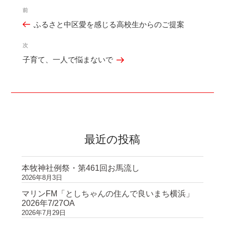
投
前
過
稿
ふるさと中区愛を感じる高校生からのご提案
去
ナ
の
ビ
次
次
投
ゲ
子育て、一人で悩まないで
の
稿
ー
投
シ
稿
ョ
ン
最近の投稿
本牧神社例祭・第461回お馬流し
2026年8月3日
マリンFM「としちゃんの住んで良いまち横浜」
2026年7/27OA
2026年7月29日