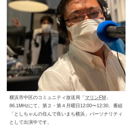
横浜市中区のコミュニティ放送局「
マリンFM
」
86.1MHzにて、第２・第４月曜日12:00〜12:30、番組
「としちゃんの住んで良いまち横浜」パーソナリティ
として出演中です。