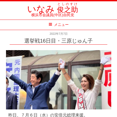
コ
としのすけ
いなみ
俊之助
ン
横浜市会議員(中区)自民党
テ
メニュー
ン
ツ
2022年7月7日
へ
選挙戦16日目・三原じゅん子
ス
キ
ッ
プ
昨日、７月６日（水）の安倍元総理来援。