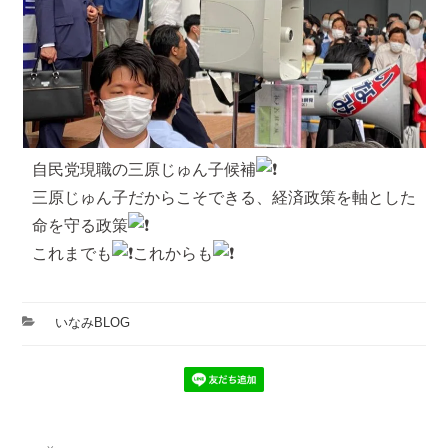
自民党現職の三原じゅん子候補
三原じゅん子だからこそできる、経済政策を軸とした
命を守る政策
これまでも
これからも
カ
いなみBLOG
テ
ゴ
リ
ー
投