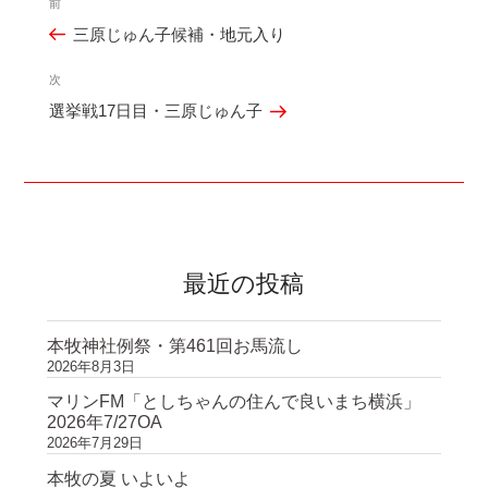
前
過
稿
三原じゅん子候補・地元入り
去
ナ
の
ビ
次
次
投
ゲ
選挙戦17日目・三原じゅん子
の
稿
ー
投
シ
稿
ョ
ン
最近の投稿
本牧神社例祭・第461回お馬流し
2026年8月3日
マリンFM「としちゃんの住んで良いまち横浜」
2026年7/27OA
2026年7月29日
本牧の夏 いよいよ