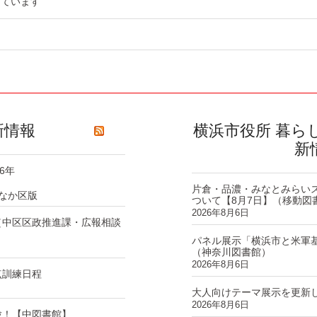
っています
新情報
横浜市役所 暮ら
新
6年
片倉・品濃・みなとみらい
なか区版
ついて【8月7日】（移動図
2026年8月6日
（中区区政推進課・広報相談
パネル展示「横浜市と米軍
（神奈川図書館）
2026年8月6日
点訓練日程
大人向けテーマ展示を更新
2026年8月6日
験！【中図書館】