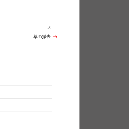
次
次
草の撤去
の
投
稿