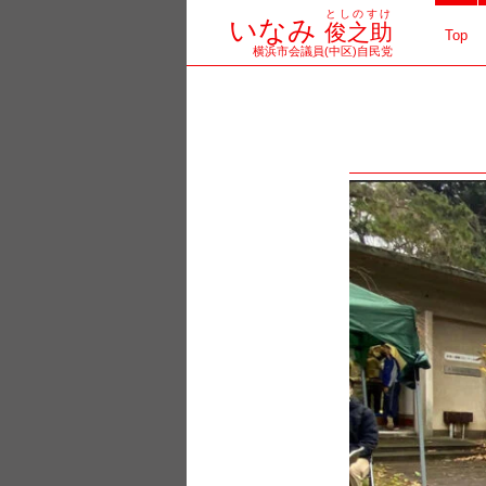
としのすけ
コ
いなみ
俊之助
Top
横浜市会議員(中区)自民党
ン
テ
ン
ツ
へ
ス
キ
ッ
プ