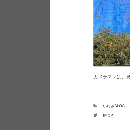
カメラマンは、
カ
いなみBLOG
テ
タ
餅つき
ゴ
グ
リ
ー