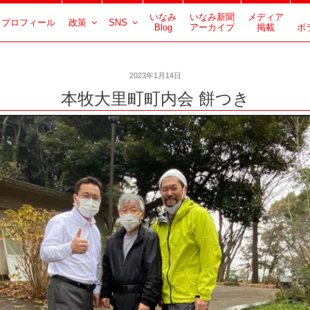
いなみ
いなみ新聞
メディア
プロフィール
政策
SNS
Blog
アーカイブ
掲載
ボ
2023年1月14日
本牧大里町町内会 餅つき