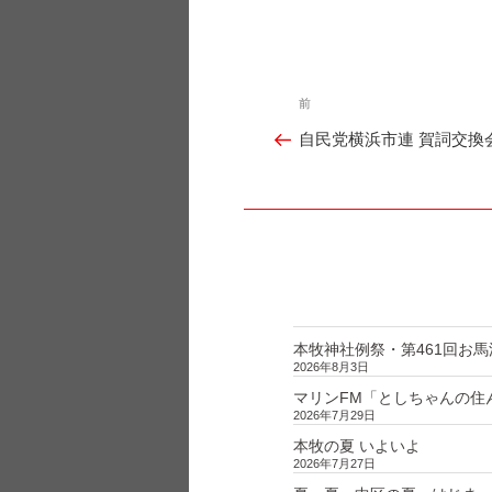
投
前
過
稿
自民党横浜市連 賀詞交換
ナ
去
ビ
の
ゲ
投
ー
シ
稿
ョ
ン
本牧神社例祭・第461回お馬
2026年8月3日
マリンFM「としちゃんの住んで
2026年7月29日
本牧の夏 いよいよ
2026年7月27日