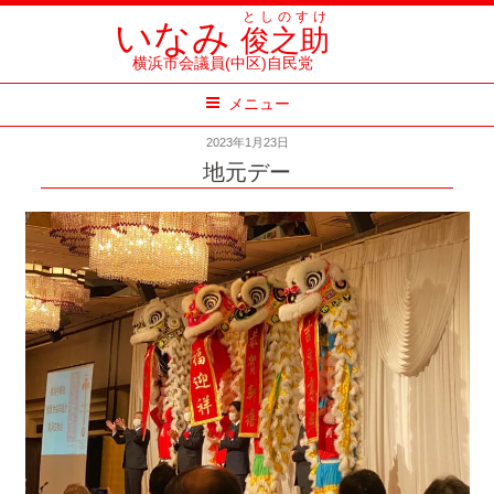
コ
としのすけ
いなみ
俊之助
ン
横浜市会議員(中区)自民党
テ
メニュー
ン
ツ
2023年1月23日
へ
地元デー
ス
キ
ッ
プ