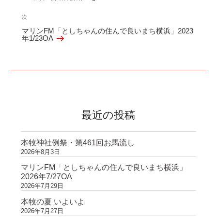
ナ
の
ビ
次
次
投
ゲ
マリンFM「としちゃんの住んで良いまち横浜」2023
の
年1/23OA
稿
ー
投
シ
稿
ョ
ン
最近の投稿
本牧神社例祭・第461回お馬流し
2026年8月3日
マリンFM「としちゃんの住んで良いまち横浜」
2026年7/27OA
2026年7月29日
本牧の夏 いよいよ
2026年7月27日