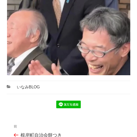
カ
いなみBLOG
テ
ゴ
リ
ー
投
前
過
稿
根岸町自治会餅つき
去