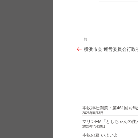
テ
ゴ
リ
ー
投
前
過
稿
横浜市会 運営委員会行政
ナ
去
ビ
の
ゲ
投
ー
シ
稿
ョ
ン
本牧神社例祭・第461回お馬
2026年8月3日
マリンFM「としちゃんの住んで
2026年7月29日
本牧の夏 いよいよ