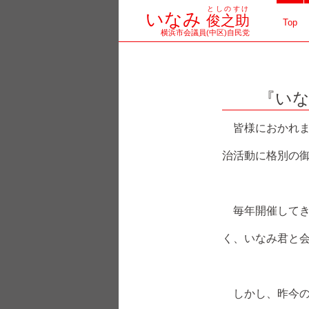
としのすけ
コ
いなみ
俊之助
Top
横浜市会議員(中区)自民党
ン
テ
『いな
ン
ツ
皆様におかれま
へ
治活動に格別の
ス
キ
毎年開催してき
ッ
く、いなみ君と
プ
しかし、昨今の