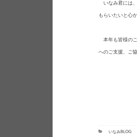
いなみ君には、
もらいたいと心
本年も皆様のご
へのご支援、ご
カ
いなみBLOG