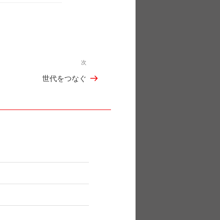
次
次
世代をつなぐ
の
投
稿