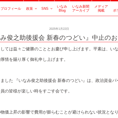
いなみ
いなみ新聞
メディア
プロフィール
政策
SNS
Blog
アーカイブ
掲載
ボ
2025年1月22日
み俊之助後援会 新春のつどい』中止の
しては益々ご健勝のこととお慶び申し上げます。平素は、いな
御厚情を賜り厚く御礼申し上げます。
ました 『いなみ俊之助後援会 新春のつどい』は、政治資金パ
会員の皆様が楽しい時をすごす会です。
物価上昇の影響で費用が膨らむことが避けられない状況とな