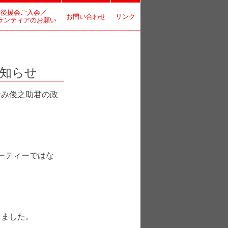
後援会ご入会／
お問い合わせ
リンク
ランティアのお願い
お知らせ
み俊之助君の政
ーティーではな
りました。