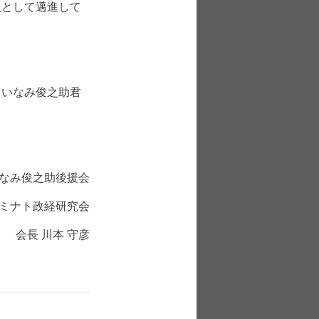
として邁進して
いなみ俊之助君
なみ俊之助後援会
ミナト政経研究会
会長 川本 守彦