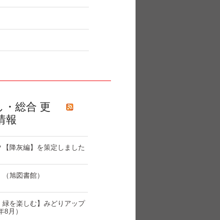
し・総合 更
情報
Ｐ【降灰編】を策定しました
！（旭図書館）
・緑を楽しむ】みどりアップ
6年8月）