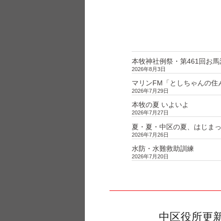
投
ー
シ
稿
ョ
ン
本牧神社例祭・第461回お馬
2026年8月3日
マリンFM「としちゃんの住んで
2026年7月29日
本牧の夏 いよいよ
2026年7月27日
夏・夏・中区の夏、はじま
2026年7月26日
水防・水難救助訓練
2026年7月20日
中区役所更