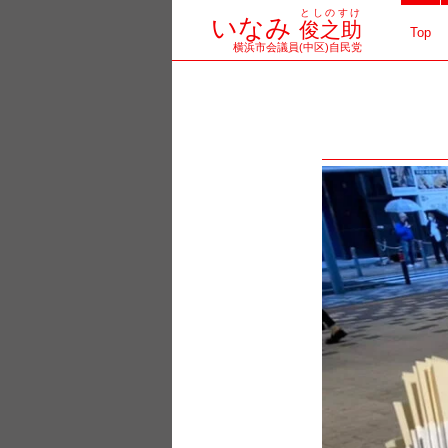
としのすけ
コ
いなみ
俊之助
Top
横浜市会議員(中区)自民党
ン
テ
ン
ツ
へ
ス
キ
ッ
プ