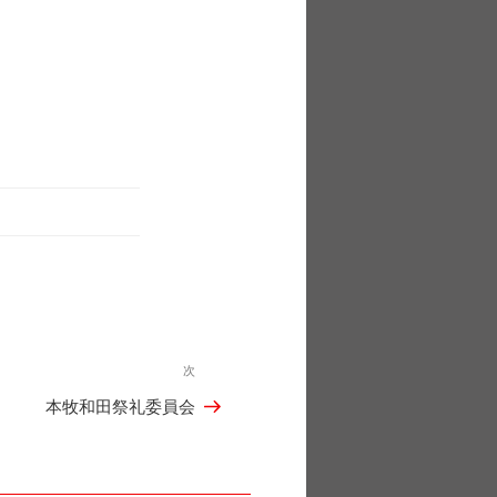
次
次
本牧和田祭礼委員会
の
投