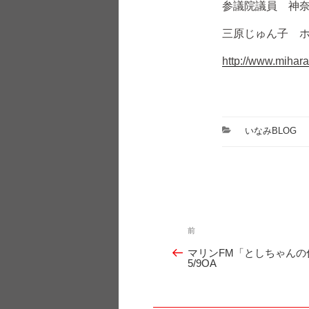
参議院議員 神
三原じゅん子 
http://www.mihara
カ
いなみBLOG
テ
ゴ
リ
ー
投
前
過
稿
マリンFM「としちゃんの
ナ
去
5/9OA
ビ
の
ゲ