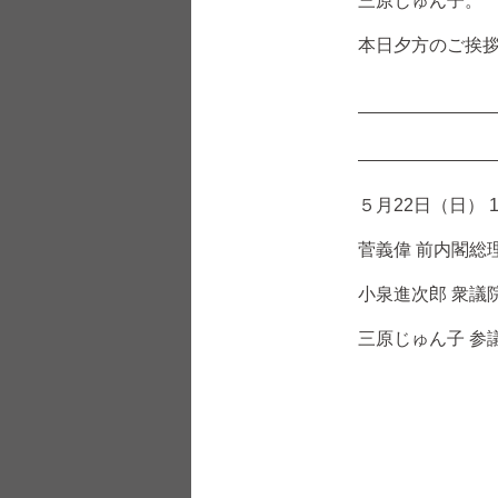
三原じゅん子。
本日夕方のご挨
５月22日（日） 1
菅義偉 前内閣総
小泉進次郎 衆議
三原じゅん子 参