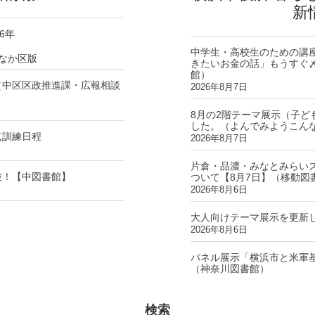
新
6年
中学生・高校生のための講
なか区版
きたいお金の話」もうすぐ
館）
（中区区政推進課・広報相談
2026年8月7日
8月の2階テーマ展示（子ど
した。（よんでみようこん
点訓練日程
2026年8月7日
片倉・品濃・みなとみらい
験！【中図書館】
ついて【8月7日】（移動図
2026年8月6日
大人向けテーマ展示を更新
2026年8月6日
パネル展示「横浜市と米軍
（神奈川図書館）
2026年8月6日
検索