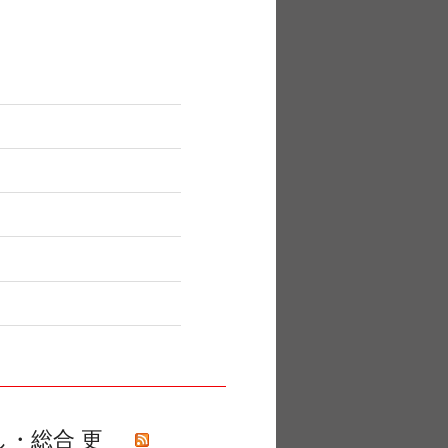
稿
し・総合 更