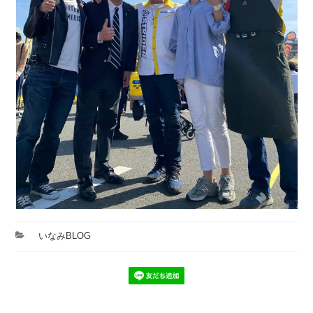
カ
いなみBLOG
テ
ゴ
リ
ー