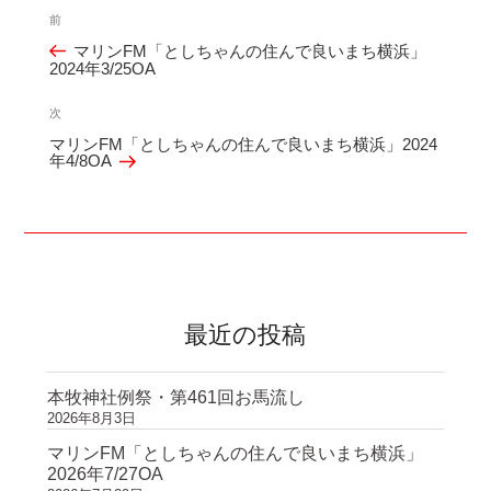
投
前
過
稿
マリンFM「としちゃんの住んで良いまち横浜」
去
ナ
2024年3/25OA
の
ビ
投
次
次
ゲ
マリンFM「としちゃんの住んで良いまち横浜」2024
稿
の
ー
年4/8OA
投
シ
稿
ョ
ン
最近の投稿
本牧神社例祭・第461回お馬流し
2026年8月3日
マリンFM「としちゃんの住んで良いまち横浜」
2026年7/27OA