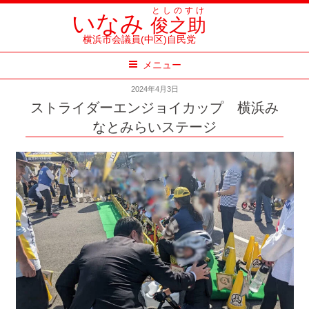
コ
としのすけ
いなみ
俊之助
ン
横浜市会議員(中区)自民党
テ
メニュー
ン
ツ
2024年4月3日
へ
ストライダーエンジョイカップ 横浜み
ス
なとみらいステージ
キ
ッ
プ