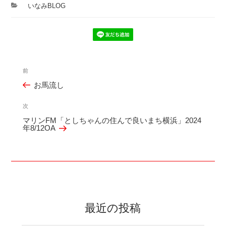
カ
いなみBLOG
テ
ゴ
リ
ー
投
前
過
稿
お馬流し
去
ナ
の
ビ
次
次
投
ゲ
マリンFM「としちゃんの住んで良いまち横浜」2024
の
年8/12OA
稿
ー
投
シ
稿
ョ
ン
最近の投稿