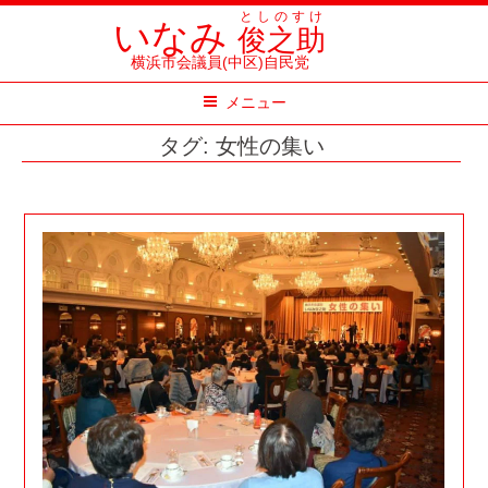
コ
としのすけ
いなみ
俊之助
ン
横浜市会議員(中区)自民党
テ
メニュー
ン
ツ
タグ:
女性の集い
へ
ス
キ
ッ
プ