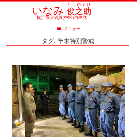
コ
としのすけ
いなみ
俊之助
ン
横浜市会議員(中区)自民党
テ
メニュー
ン
ツ
タグ:
年末特別警戒
へ
ス
キ
ッ
プ