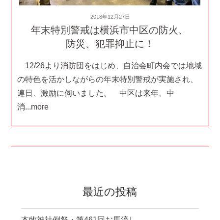
投
2018年12月27日
稿
年末特別警戒は横浜市中区の防火、
日:
防災、犯罪抑止に！
12/26より消防団をはじめ、自治会町内会では地域
の特色を活かしながらの年末特別警戒が実施され、
連日、激励に伺いました。 中区は来年、中
消...more
最近の投稿
本牧神社例祭・第461回お馬流し