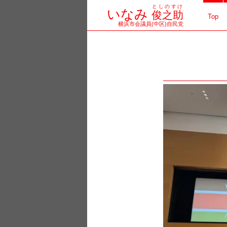
としのすけ
コ
いなみ
俊之助
Top
横浜市会議員(中区)自民党
ン
テ
ン
ツ
へ
ス
キ
ッ
プ