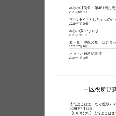
ョ
ン
本牧神社例祭・第461回お馬
2026年8月3日
マリンFM「としちゃんの住んで
2026年7月29日
本牧の夏 いよいよ
2026年7月27日
夏・夏・中区の夏、はじま
2026年7月26日
水防・水難救助訓練
2026年7月20日
中区役所更
広報よこはま・なか区版202
2026年7月31日
【8月号発行】広報よこはま