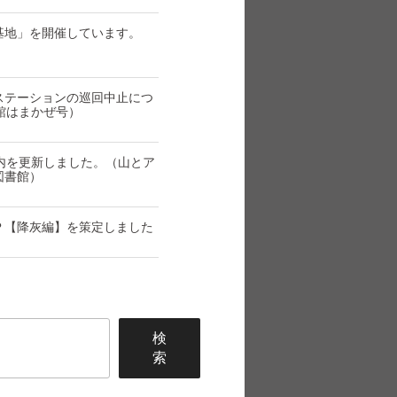
基地」を開催しています。
ステーションの巡回中止につ
館はまかぜ号）
内を更新しました。（山とア
図書館）
Ｐ【降灰編】を策定しました
検
索