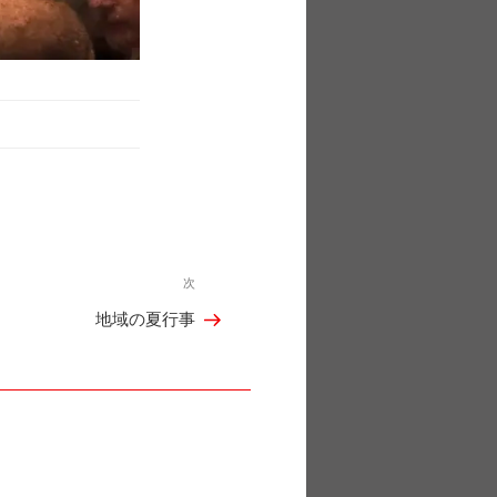
次
次
地域の夏行事
の
投
稿