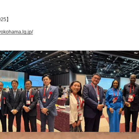
025】
.yokohama.lg.jp/