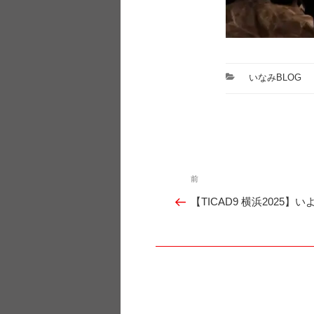
カ
いなみBLOG
テ
ゴ
リ
ー
投
前
過
稿
【TICAD9 横浜2025】
ナ
去
ビ
の
ゲ
投
ー
シ
稿