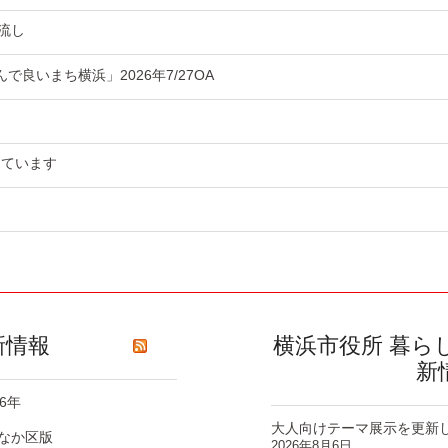
流し
良いまち横浜」2026年7/27OA
っています
新情報
横浜市役所 暮ら
新
6年
大人向けテーマ展示を更新
なか区版
2026年8月6日