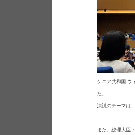
ケニア共和国 ウ
た。
演説のテーマは
また、総理大臣