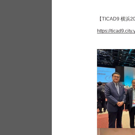
【TICAD9 横浜2
https://ticad9.city