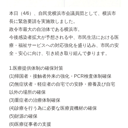
本日（4/6）、自民党横浜市会議員団として、横浜市
長に緊急要請を実施致しました。
政令市最大の自治体である横浜市。
今後感染者拡大が予想される中、市民生活における医
療・福祉サービスへの対応強化を盛り込み、市民の安
全・安心に向け、引き続き取り組んで参ります。
1.医療提供体制の確保対策
(1)帰国者・接触者外来の強化・PCR検査体制確保
(2)無症状者・軽症者の自宅での安静・療養及び自宅
以外の場所の確保
(3)重症者の治療体制確保
(4)診療を行う為に必要な医療資機材の確保
(5)財源の確保
(6)医療従事者の支援