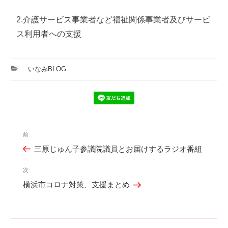
2.介護サービス事業者など福祉関係事業者及びサービ
ス利用者への支援
カ
いなみBLOG
テ
ゴ
リ
ー
投
前
過
稿
三原じゅん子参議院議員とお届けするラジオ番組
去
ナ
の
ビ
次
次
投
ゲ
横浜市コロナ対策、支援まとめ
の
稿
ー
投
シ
稿
ョ