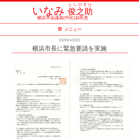
コ
としのすけ
いなみ
俊之助
ン
横浜市会議員(中区)自民党
テ
メニュー
ン
ツ
2020年4月6日
へ
横浜市長に緊急要請を実施
ス
キ
ッ
プ