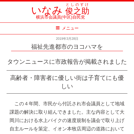
コ
としのすけ
いなみ
俊之助
ン
横浜市会議員(中区)自民党
テ
メニュー
ン
ツ
2019年3月28日
へ
福祉先進都市のヨコハマを
ス
タウンニュースに市政報告が掲載されました
キ
ッ
高齢者・障害者に優しい街は子育てにも優
プ
しい
この４年間、市民から付託され市会議員として地域
課題の解決に取り組んできました。主な内容として大
岡川における水上バイクの速度規制を議会で取り上げ
自主ルールを策定、イオン本牧店周辺の道路において