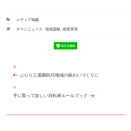
カ
メディア掲載
テ
タ
タウンニュース
,
地域貢献
,
政策実現
ゴ
グ
リ
ー
投
前
過
稿
ぶらり三溪園BUS地域の賑わいづくりに
去
ナ
の
ビ
次
次
投
ゲ
手に取って欲しい自転車ルールブック
の
稿
ー
投
シ
稿
ョ
ン